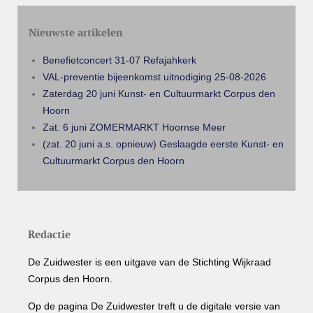
Nieuwste artikelen
Benefietconcert 31-07 Refajahkerk
VAL-preventie bijeenkomst uitnodiging 25-08-2026
Zaterdag 20 juni Kunst- en Cultuurmarkt Corpus den
Hoorn
Zat. 6 juni ZOMERMARKT Hoornse Meer
(zat. 20 juni a.s. opnieuw) Geslaagde eerste Kunst- en
Cultuurmarkt Corpus den Hoorn
Redactie
De Zuidwester is een uitgave van de Stichting Wijkraad
Corpus den Hoorn.
Op de pagina De Zuidwester treft u de digitale versie van