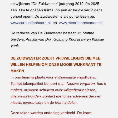
de wijkkrant "De Zuidwester" jaargang 2019 t/m 2025
aan. Om te openen Klikt U op een editie die vervolgens
geheel opent. De Zuidwester is als pdf te lezen op:
www.corpusdenhoorn.nl
en
www.meerhoornsemeer.nl
De redactie van De Zuidwester bestaat uit:
Matthé
Snijders, Annika van Dijk, Golbang Khorasani en Klaasje
Vonk
.
DE ZUIDWESTER ZOEKT VRIJWILLIGERS DIE MEE
WILLEN HELPEN OM ONZE MOOIE WIJKKRANT TE
MAKEN.
In ons team is plaats voor enthousiaste vrijwilligers.
Tot het takenpakket behoort o.a.:
Nieuws vergaren, foto’s
maken, artikelen schrijven over wijkgebeurtenissen,
interviews houden, contact met onze adverteerders en
nieuws leveranciers
en de
krant indelen
.
Deze taken worden onderling verdeeld.
De krant